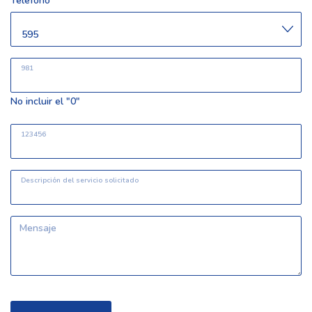
Teléfono
981
No incluir el "0"
123456
Descripción del servicio solicitado