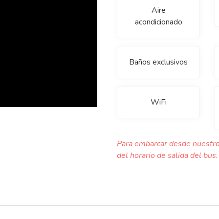
Aire
acondicionado
Baños exclusivos
WiFi
Para embarcar desde nuestro
del horario de salida del bus.