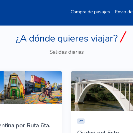
Compra de pasajes
Envio de
¿A dónde quieres viajar?
Salidas diarias
PY
ntina por Ruta 6ta.
Ciudad del Este