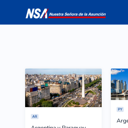
PY
AR
Arge
Argentina y Paraguay